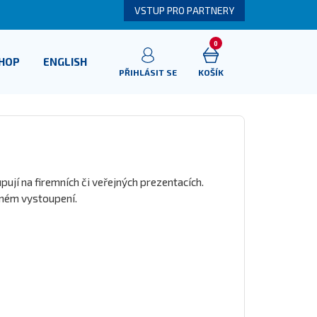
VSTUP PRO PARTNERY
0
SHOP
ENGLISH
PŘIHLÁSIT SE
KOŠÍK
pují na firemních či veřejných prezentacích.
jném vystoupení.