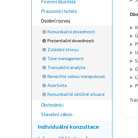
Firemní školitelé
Pracovníci hotelů
Obs
Osobní rozvoj
K
Komunikační dovednosti
Ú
Prezentační dovednosti
P
Zvládání stresu
U
Time management
S
Transakční analýza
O
Nenechte sebou manipulovat
C
Asertivita
P
Komunikačně obtížné situace
Tré
Obchodníci
Stavební zákon
Individuální konzultace