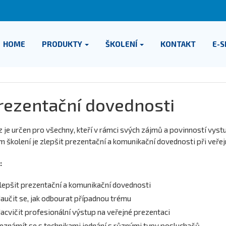
HOME
PRODUKTY
ŠKOLENÍ
KONTAKT
E-
rezentační dovednosti
 je určen pro všechny, kteří v rámci svých zájmů a povinností vystu
m školení je zlepšit prezentační a komunikační dovednosti při veře
:
lepšit prezentační a komunikační dovednosti
aučit se, jak odbourat případnou trému
acvičit profesionální výstup na veřejné prezentaci
eznámít se s technikami jednání s různými typy posluchačů