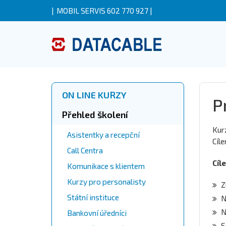
|
MOBIL SERVIS 602 770 927
|
ON LINE KURZY
P
Přehled školení
Kurz
Asistentky a recepční
Cíle
Call Centra
Cíle
Komunikace s klientem
Kurzy pro personalisty
Z
Státní instituce
N
N
Bankovní úředníci
S