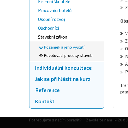
Firemní školitelé
Z
Pracovníci hotelů
Osobní rozvoj
Obs
Obchodníci
V
Stavební zákon
Z
Pozemek a jeho využití
O
Povolovací procesy staveb
N
A
Individuální konzultace
P
Jak se přihlásit na kurz
Tré
Reference
pra
Kontakt
Potřebujete s něčím poradit? Zavolejte nám +420 6