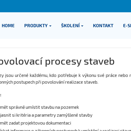
HOME
PRODUKTY
ŠKOLENÍ
KONTAKT
E-
ovolovací procesy staveb
zy jsou určené každému, kdo potřebuje k výkonu své práce nebo r
onných postupech při povolování realizace staveb.
:
mět správně umístit stavbu na pozemek
jasnit si kritéria a parametry zamýšlené stavby
mět zadat projektovou dokumentaci
ískat informace o zákonných postupech k umístění a realizaci stav