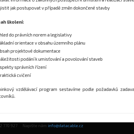
jistit jak postupovat v případě změn dokončené stavby
ah školení:
hled do právních norem a legislativy
ákladní orientace v obsahu územního plánu
bsah projektové dokumentace
áležitosti podání k umisťování a povolování staveb
spekty správních řízení
raktická cvičení
ninkový vzdělávací program sestavíme podle požadavků zadava
covníků.
02 770 927 Napište nám:
info@datacable.cz