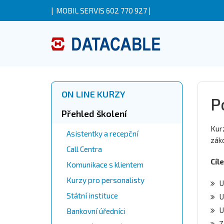
|
MOBIL SERVIS 602 770 927
|
ON LINE KURZY
P
Přehled školení
Kur
Asistentky a recepční
zák
Call Centra
Cíle
Komunikace s klientem
Kurzy pro personalisty
U
Státní instituce
U
U
Bankovní úředníci
Z